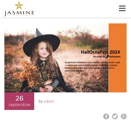
Search
English
rezervari@ocnasibiului.com.ro
German
France
Italian
26
by
admin
septembrie