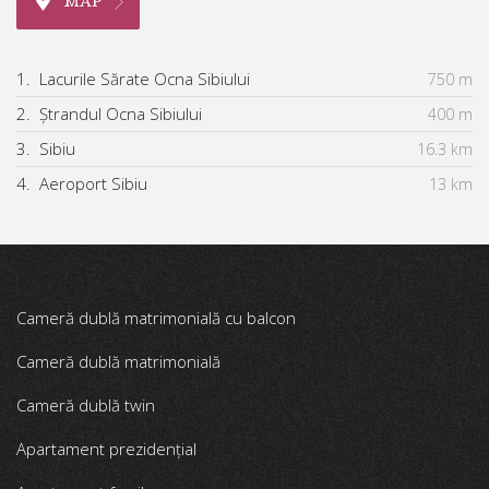
MAP
1.
Lacurile Sărate Ocna Sibiului
750 m
2.
Ștrandul Ocna Sibiului
400 m
3.
Sibiu
16.3 km
4.
Aeroport Sibiu
13 km
Cameră dublă matrimonială cu balcon
Cameră dublă matrimonială
Cameră dublă twin
Apartament prezidențial